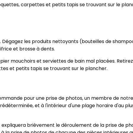
tes, carpettes et petits tapis se trouvant sur le plancher
é. Dégagez les produits nettoyants (bouteilles de shampooi
ifrice et brosse à dents.
ier mouchoirs et serviettes de bain mal placées. Retirez 
tes et petits tapis se trouvant sur le plancher.
e commande pour une prise de photos, un membre de notr
édéterminée, et à l'intérieur d'une plage horaire d'au plu
 expliquera brièvement le déroulement de la prise de pho
a prise de photos de chacune des pièces intérieures aux