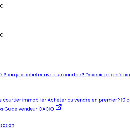
C.
C.
é
Pourquoi acheter avec un courtier?
Devenir propriétair
e courtier immobilier
Acheter ou vendre en premier?
10 
os
Guide vendeur OACIQ
utation