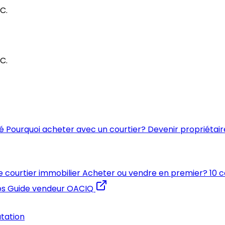
C.
C.
é
Pourquoi acheter avec un courtier?
Devenir propriétair
e courtier immobilier
Acheter ou vendre en premier?
10 
os
Guide vendeur OACIQ
utation