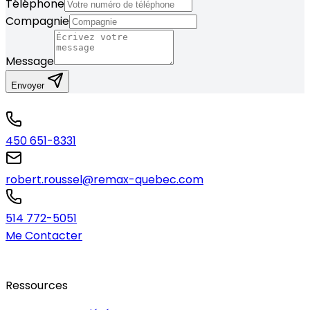
Téléphone
Compagnie
Message
Envoyer
450 651-8331
robert.roussel@remax-quebec.com
514 772-5051
Me Contacter
Ressources